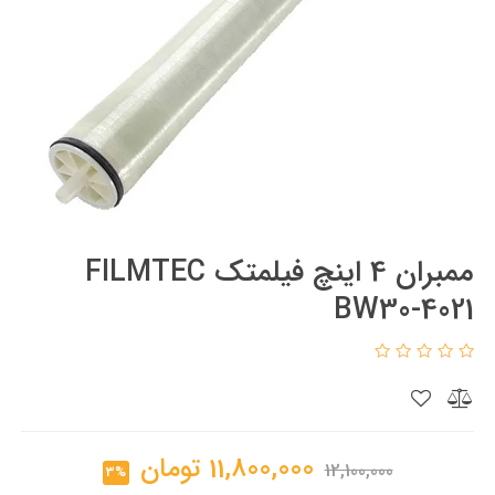
ممبران 4 اینچ فیلمتک FILMTEC
BW30-4021
11,800,000
تومان
12,100,000
3%