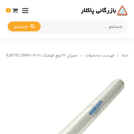
0
جستجو
خانه
فهرست محصولات
ممبران 4 اینچ فیلمتک FILMTEC BW30-4021