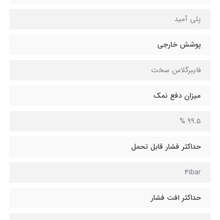
پلی آمید
پوشش خارجی
فایبرگلاس سخت
میزان دفع نمک
99.5 %
حداکثر فشار قابل تحمل
41bar
حداکثر افت فشار