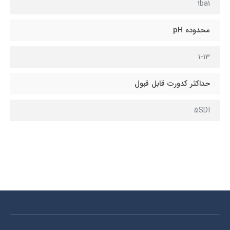
1ba1
محدوده pH
1-13
حداکثر کدورت قابل قبول
5SDI