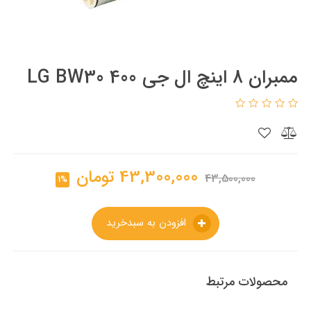
ممبران 8 اینچ ال جی LG BW30 400
43,300,000
تومان
43,500,000
1%
افزودن به سبدخرید
محصولات مرتبط