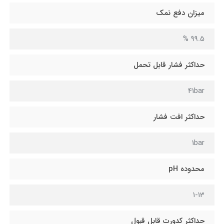
میزان دفع نمک
99.5 %
حداکثر فشار قابل تحمل
41bar
حداکثر افت فشار
1bar
محدوده pH
1-13
حداکثر کدورت قابل قبول