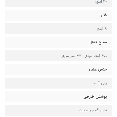
40 اینچ
قطر
8 اینچ
سطح فعال
400 فوت مربع - 37 متر مربع
جنس غشاء
پلی آمید
پوشش خارجی
فایبر گلاس سخت