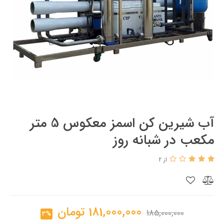
آب شیرین کن اسمز معکوس 5 متر
مکعب در شبانه روز
از 2
181,000,000
تومان
185,000,000
3%