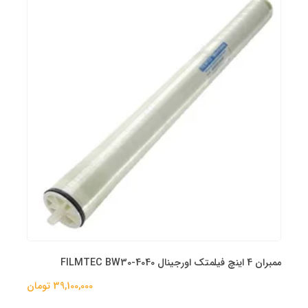
ممبران 4 اینچ فیلمتک اورجینال FILMTEC BW30-4040
39,100,000 تومان