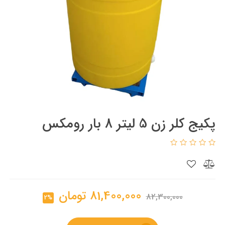
پکیج کلر زن 5 لیتر 8 بار رومکس
81,400,000
تومان
82,300,000
2%