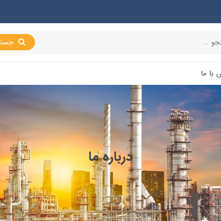
جستجو
 با ما
درباره ما