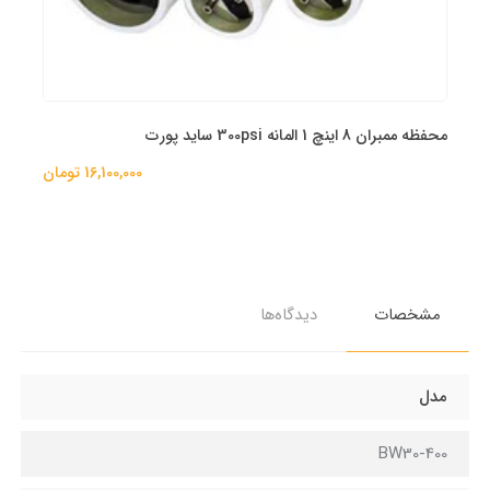
محفظه ممبران 8 اینچ 1 المانه 300psi ساید پورت
16,100,000 تومان
مشخصات
دیدگاه‌ها
مدل
BW30-400