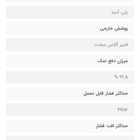
پلی آمید
پوشش خارجی
فایبر گلاس سخت
میزان دفع نمک
99.5 %
حداکثر فشار قابل تحمل
41bar
حداکثر افت فشار