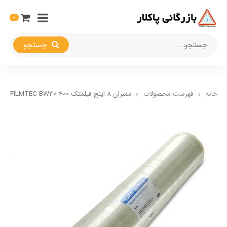
0
جستجو
خانه
فهرست محصولات
ممبران 8 اینچ فیلمتک FILMTEC BW30-400