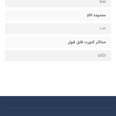
1bar
محدوده pH
1-13
حداکثر کدورت قابل قبول
5SDI