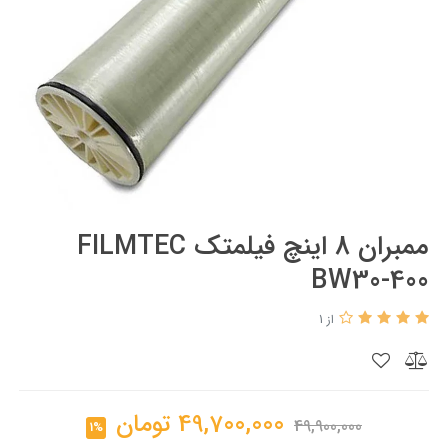
ممبران 8 اینچ فیلمتک FILMTEC
BW30-400
از 1
49,700,000
تومان
49,900,000
1%