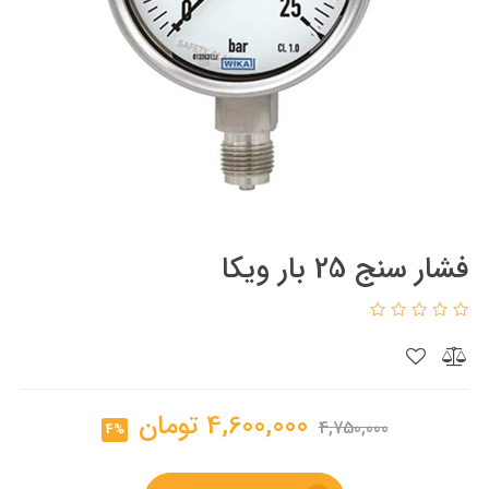
فشار سنج 25 بار ویکا
4,600,000
تومان
4,750,000
4%