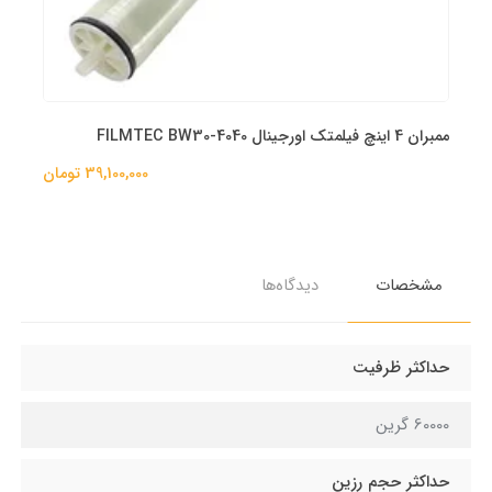
ممبران 4 اینچ فیلمتک اورجینال FILMTEC BW30-4040
39,100,000 تومان
مشخصات
دیدگاه‌ها
حداکثر ظرفیت
60000 گرین
حداکثر حجم رزین