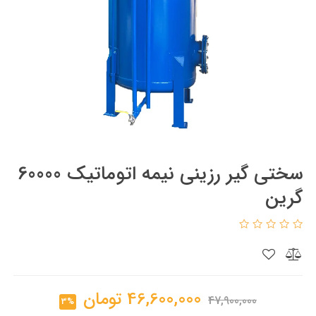
سختی گیر رزینی نیمه اتوماتیک 60000
گرین
46,600,000
تومان
47,900,000
3%