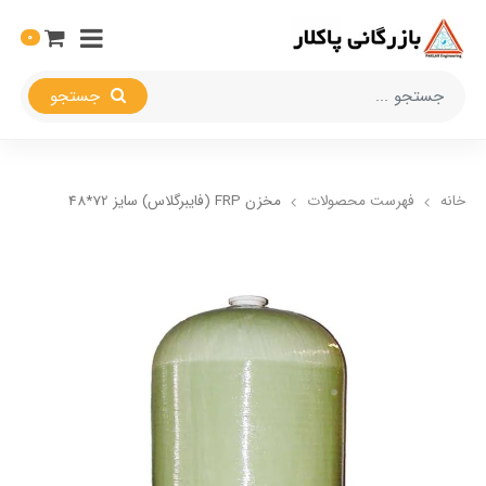
0
جستجو
خانه
فهرست محصولات
مخزن FRP (فایبرگلاس) سایز 72*48