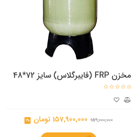
مخزن FRP (فایبرگلاس) سایز 72*48
157,900,000
تومان
159,000,000
1%