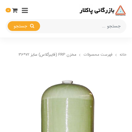
0
جستجو
خانه
فهرست محصولات
مخزن FRP (فایبرگلاس) سایز 72*36