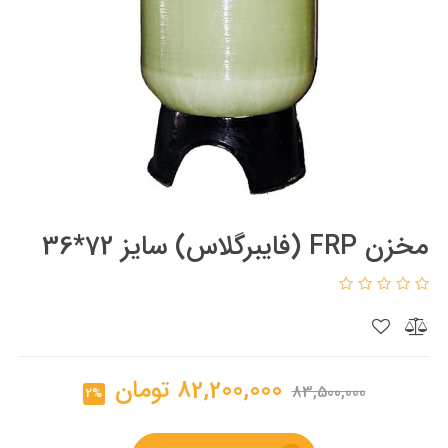
مخزن FRP (فایبرگلاس) سایز 72*36
82,200,000
تومان
83,500,000
2%