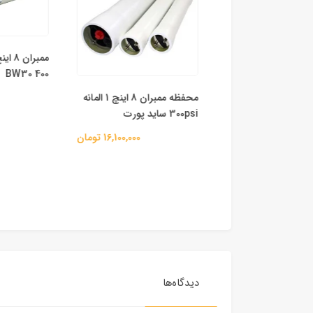
BW30 400
مخزن FRP (فایبرگلاس) سایز
محفظه ممبران 8 اینچ 1 المانه
00
300psi ساید پورت
82,200,000 تومان
16,100,000 تومان
دیدگاه‌ها