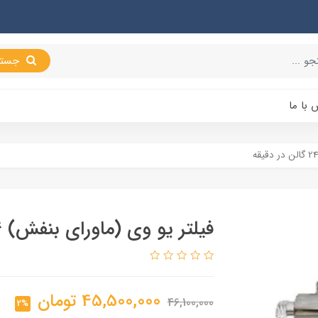
جستجو
 با ما
فیلتر یو وی (ماورای بنفش) 24 گالن در دقیقه
45,500,000
تومان
46,100,000
2%