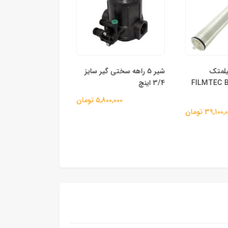
 فیلمتک
شیر 5 راهه سختی گیر سایز
FILMTEC BW30-
3/4 اینچ
جسکو
5,800,000 تومان
44,700,000 
39,1 تومان