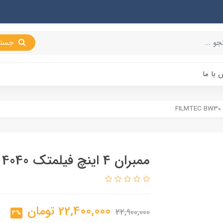
جستجو
 با ما
ممبران 4 اینچ فیلمتک FILMTEC BW30 4040
22,400,000
تومان
22,900,000
3%