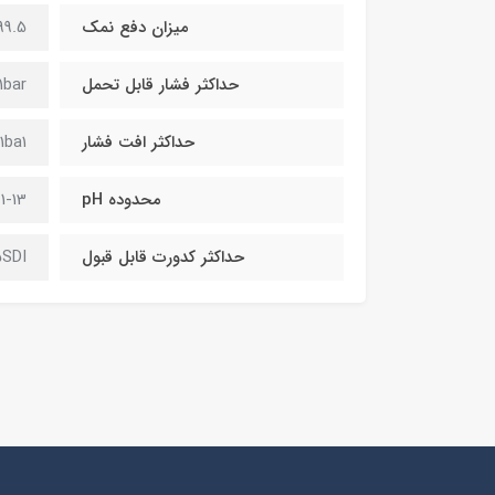
میزان دفع نمک
99.5 %
حداکثر فشار قابل تحمل
1bar
حداکثر افت فشار
1ba1
محدوده pH
1-13
حداکثر کدورت قابل قبول
5SDI