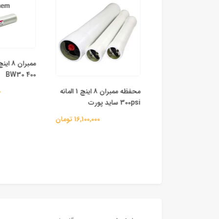
BW30 400
مخزن FRP (فایبرگلاس) سایز
محفظه ممبران 8 اینچ 1 المانه
00
300psi ساید پورت
82,200,000 تومان
16,100,000 تومان