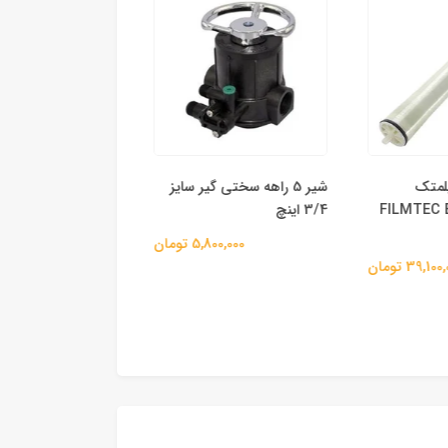
 فیلمتک
شیر 5 راهه سختی گیر سایز
FILMTEC BW30-
3/4 اینچ
جسکو
5,800,000 تومان
44,700,000 
39,1 تومان