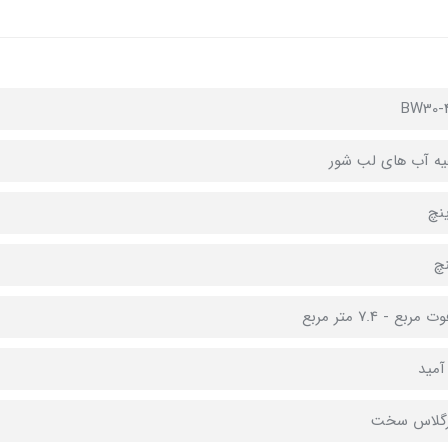
BW30-4
ه آب های لب شور
آمید
رگلاس سخت