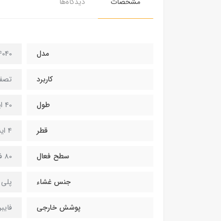
مشخصات
دیدگاه‌ها
مدل
040
کاربرد
تصفی
طول
40 اینچ
قطر
4 اینچ
سطح فعال
80 فوت مربع - 7.4 متر مربع
جنس غشاء
پلی 
پوشش خارجی
فایب