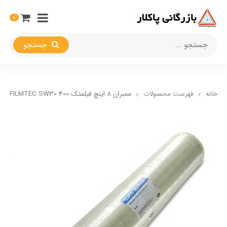
0
جستجو
خانه
فهرست محصولات
ممبران 8 اینچ فیلمتک FILMTEC SW30 400