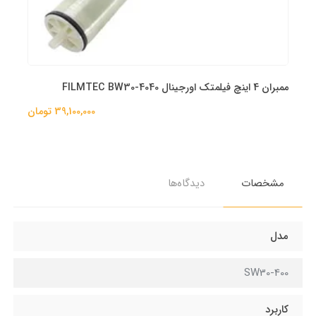
ممبران 4 اینچ فیلمتک اورجینال FILMTEC BW30-4040
39,100,000 تومان
مشخصات
دیدگاه‌ها
مدل
SW30-400
کاربرد