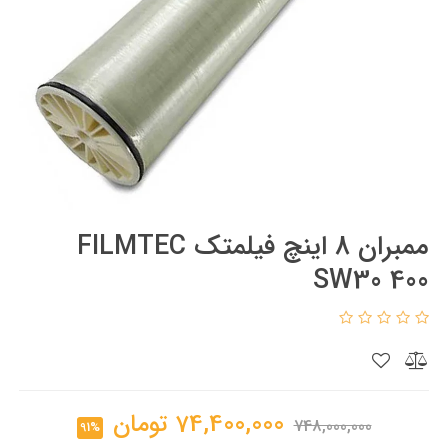
ممبران 8 اینچ فیلمتک FILMTEC
SW30 400
74,400,000
تومان
748,000,000
91%