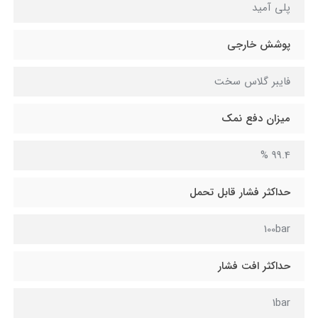
پلی آمید
پوشش خارجی
فایبر گلاس سخت
میزان دفع نمک
99.4 %
حداکثر فشار قابل تحمل
100bar
حداکثر افت فشار
1bar