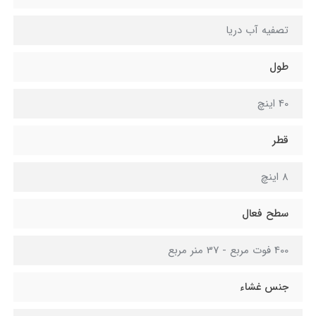
تصفیه آب دریا
طول
40 اینچ
قطر
8 اینچ
سطح فعال
400 فوت مربع - 37 منر مربع
جنس غشاء