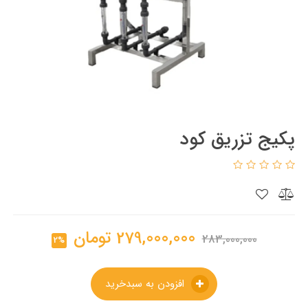
پکیج تزریق کود
279,000,000
تومان
283,000,000
2%
افزودن به سبدخرید