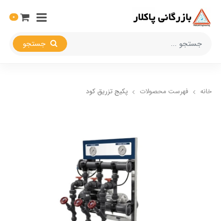
0
جستجو
خانه
فهرست محصولات
پکیج تزریق کود