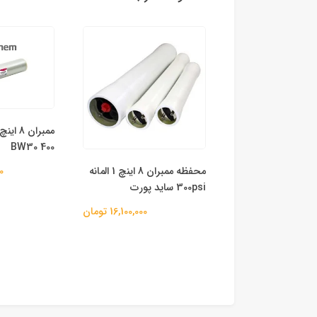
BW30 400
مخزن FRP (فایبرگلاس) سایز
محفظه ممبران 8 اینچ 1 المانه
00
300psi ساید پورت
82,200,000 تومان
16,100,000 تومان