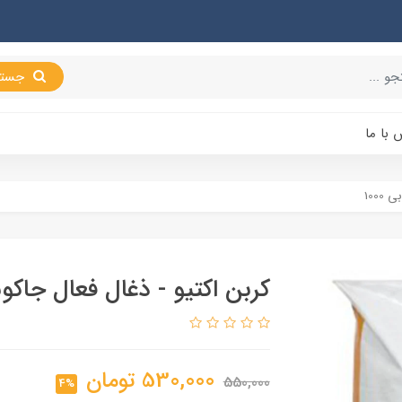
جستجو
 با ما
100
کربن اکتیو - ذغال فعال جاکوبی 0
530,000
تومان
550,000
4%