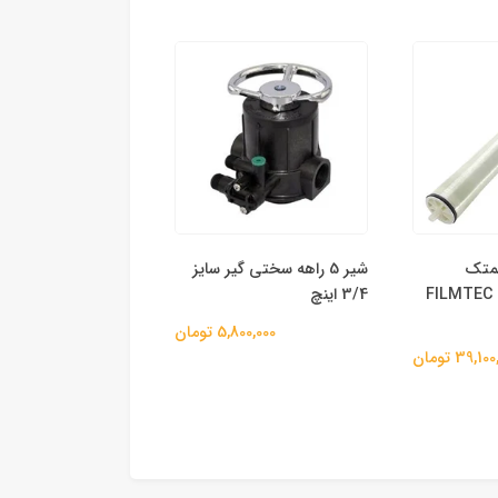
 فیلمتک
شیر 5 راهه سختی گیر سایز
FILMTEC BW30-
3/4 اینچ
جسکو
5,800,000 تومان
44,700,000 
39,1 تومان