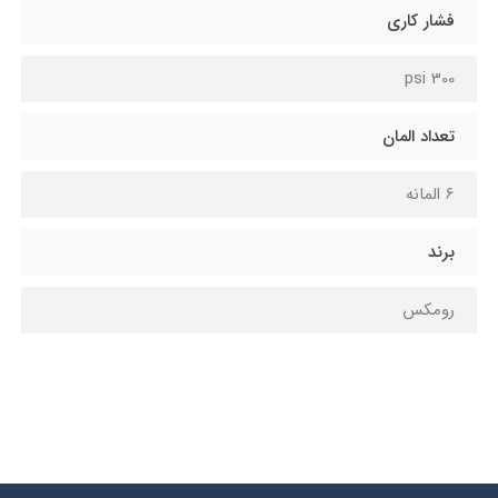
فشار کاری
300 psi
تعداد المان
6 المانه
برند
رومکس