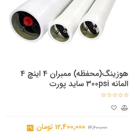
هوزینگ(محفظه) ممبران 4 اینچ 4
المانه 300psi ساید پورت
12,400,000
تومان
12,600,000
2%