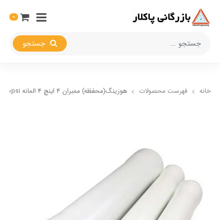
0
جستجو
خانه
فهرست محصولات
هوزینگ(محفظه) ممبران 4 اینچ 4 المانه 300psi ساید پورت