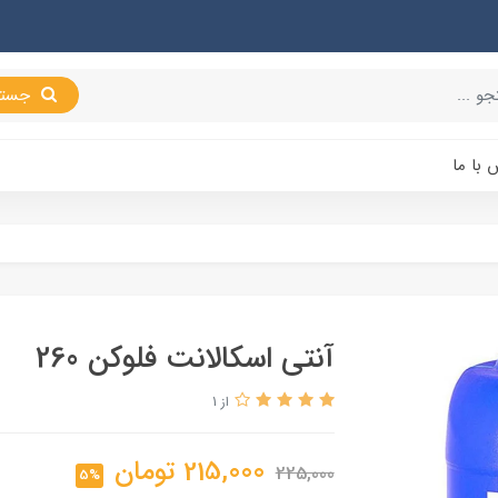
جستجو
 با ما
آنتی اسکالانت فلوکن 260
از 1
215,000
تومان
225,000
5%