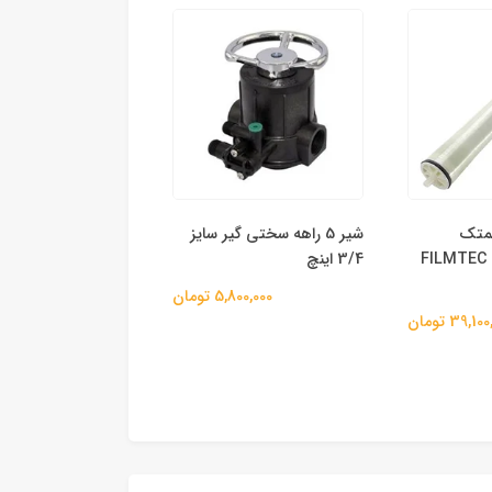
 فیلمتک
شیر 5 راهه سختی گیر سایز
FILMTEC BW30-
3/4 اینچ
جسکو
5,800,000 تومان
44,700,000 
39,1 تومان