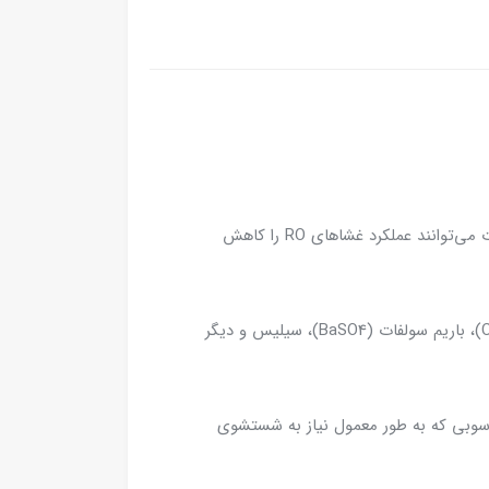
آنتی اسکالانت فلوکن 260 از رسوب‌گذاری املاحی مانند کلسیم، منیزیم، سولفات‌ها و سیلیس جلوگیری می‌کند. این رسوبات می‌توانند عملکرد غشاهای RO را کاهش
این ماده ضد رسوب برای مقابله با انواع مختلف رسوبات معدنی از جمله کربنات کلسیم (CaCO3)، سولفات کلسیم (CaSO4)، باریم سولفات (BaSO4)، سیلیس و دیگر
کیل لایه‌های رسوبی که به طور معمول نیاز به شستشوی