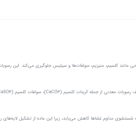
ه از آنتی اسکالانت فلوکن 260، نیاز به شستشوی مداوم غشاها کاهش می‌یابد، زیرا این ماده از تش