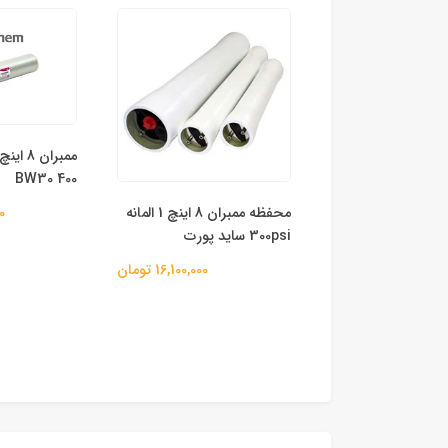
BW30 400
مخزن FRP (فایبرگلاس) سایز
محفظه ممبران 8 اینچ 1 المانه
00
300psi ساید پورت
82,200,000 تومان
16,100,000 تومان