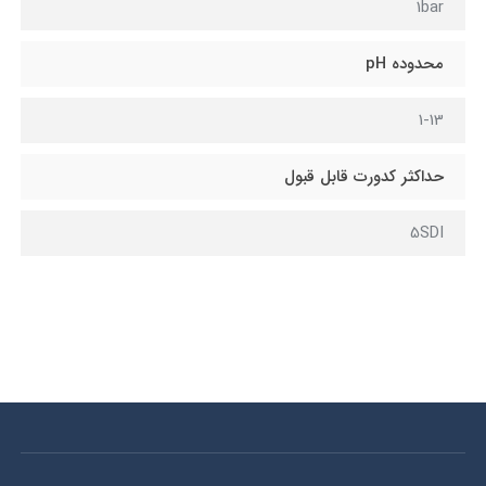
1bar
محدوده pH
1-13
حداکثر کدورت قابل قبول
5SDI