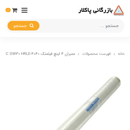
0
جستجو
خانه
فهرست محصولات
ممبران 4 اینچ فیلمتک FILMTEC SW30 HRLE-4040