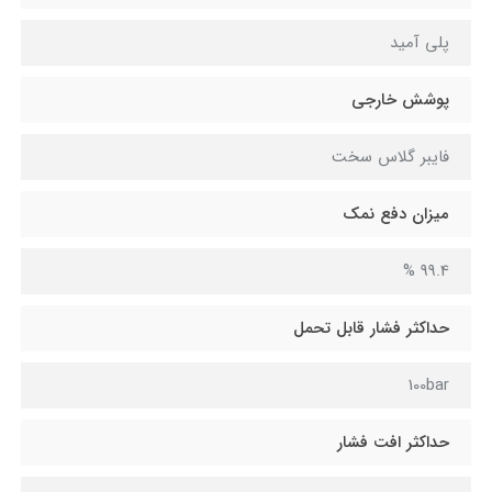
پلی آمید
پوشش خارجی
فایبر گلاس سخت
میزان دفع نمک
99.4 %
حداکثر فشار قابل تحمل
100bar
حداکثر افت فشار