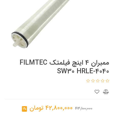
ممبران 4 اینچ فیلمتک FILMTEC
SW30 HRLE-4040
42,800,000
تومان
43,100,000
1%