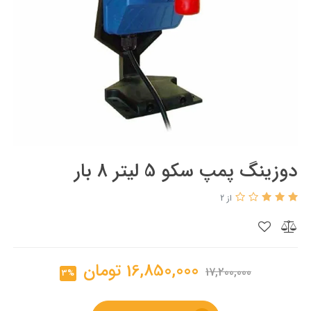
دوزینگ پمپ سکو 5 لیتر 8 بار
از 2
16,850,000
تومان
17,200,000
3%