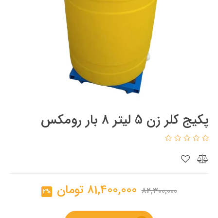
پکیج کلر زن 5 لیتر 8 بار رومکس
81,400,000
تومان
82,300,000
2%