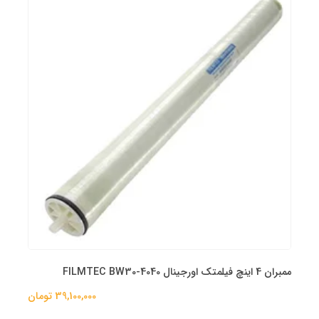
ممبران 4 اینچ فیلمتک اورجینال FILMTEC BW30-4040
39,100,000 تومان