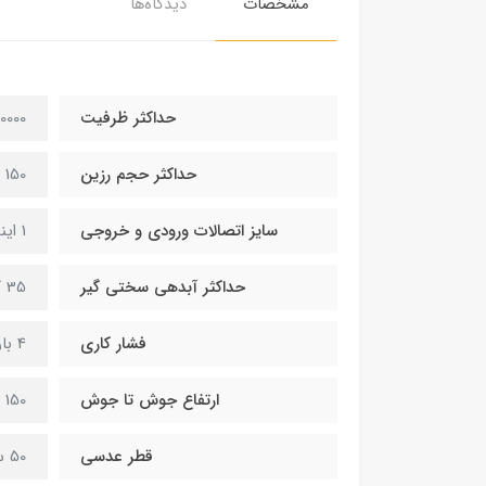
مشخصات
دیدگاه‌ها
حداکثر ظرفیت
180000 
حداکثر حجم رزین
150 لیتر
سایز اتصالات ورودی و خروجی
1 اینچ
حداکثر آبدهی سختی گیر
35 گالن در دقیقه
فشار کاری
4 بار
ارتفاع جوش تا جوش
150 سانتی متر
قطر عدسی
50 سانتی متر