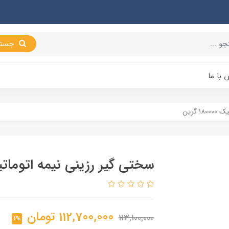
جستجو
 با ما
 گرین
سختی گیر رزینی نیمه اتوماتیک 180000 
112,700,000
تومان
113,100,000
1%