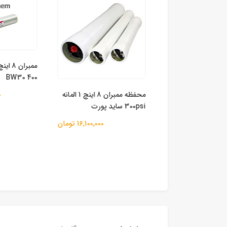
BW30 400
مخزن FRP (فایبرگلاس) سایز
محفظه ممبران 8 اینچ 1 المانه
00
300psi ساید پورت
82,200,000 تومان
16,100,000 تومان