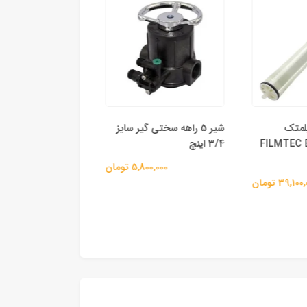
 فیلمتک
شیر 5 راهه سختی گیر سایز
FILMTEC BW30-
3/4 اینچ
جسکو
5,800,000 تومان
44,700,000 
39,1 تومان