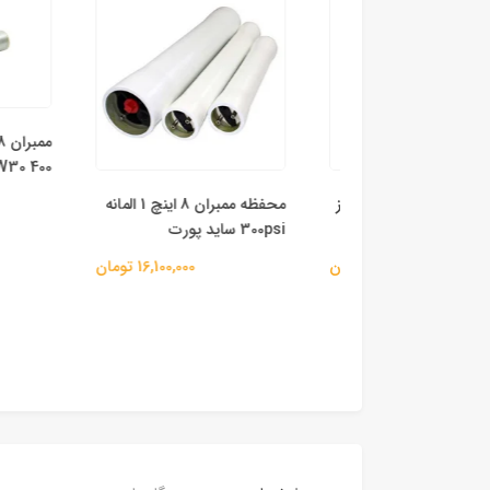
BW30 400
مخزن FRP (فایبرگلاس) سایز
محفظه ممبران 8 اینچ 1 المانه
00
300psi ساید پورت
82,200,000 تومان
16,100,000 تومان