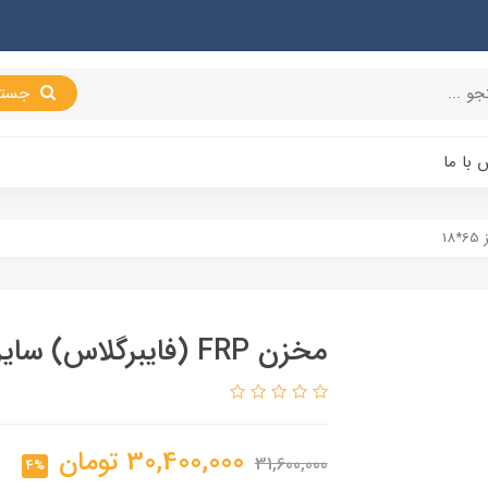
جستجو
 با ما
مخزن FRP (فایبرگلاس) سایز 65*18
30,400,000
تومان
31,600,000
4%