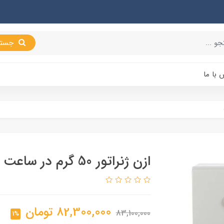
جستجو
 با ما
ازن ژنراتور 50 گرم در ساعت
82,300,000
تومان
83,100,000
1%