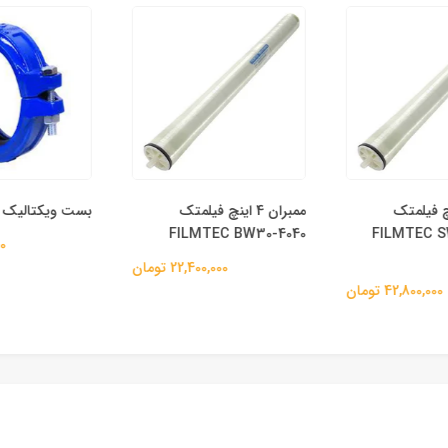
 اینچ فیلمتک
ممبران 4 اینچ فیلمتک
بست ویکتالیک چدنی 
FILMTEC BW30-4040
FILMTEC 
,000
22,400,000 تومان
42,800,000 تومان