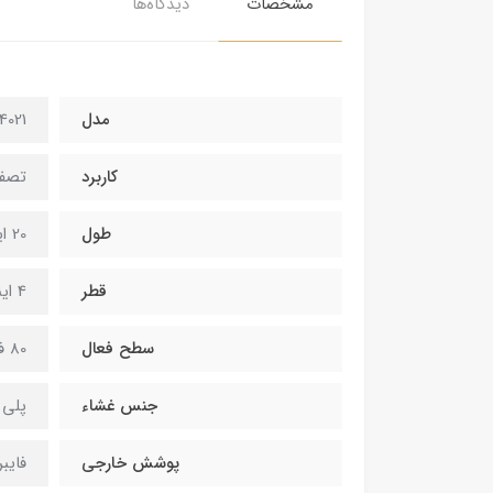
مشخصات
دیدگاه‌ها
مدل
4021
کاربرد
تصفی
طول
20 اینچ
قطر
4 اینچ
سطح فعال
80 فوت مربع - 7.4 متر مربع
جنس غشاء
پلی 
پوشش خارجی
فایب