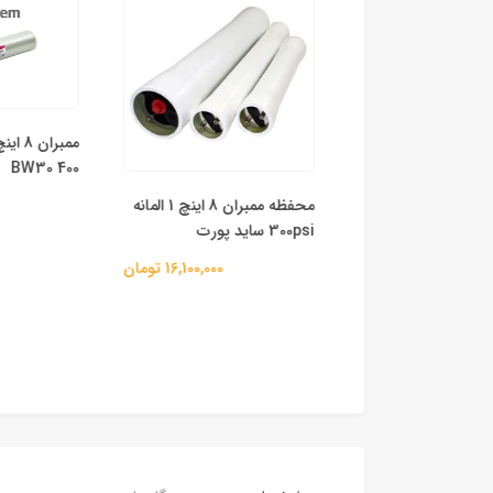
BW30 400
مخزن FRP (فایبرگلاس) سایز
محفظه ممبران 8 اینچ 1 المانه
00
300psi ساید پورت
82,200,000 تومان
16,100,000 تومان