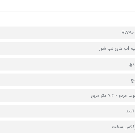
BW30-
ه آب های لب شور
آمید
رگلاس سخت