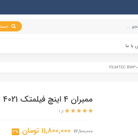
جستجو
 با ما
ممبران 4 اینچ فیلمتک FILMTEC BW30 4021
از 1
11,800,000
تومان
12,100,000
3%