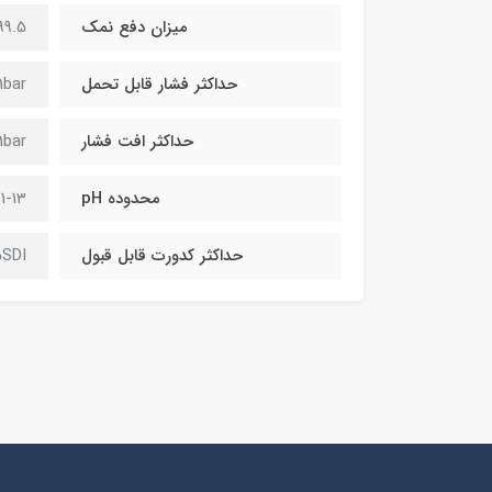
میزان دفع نمک
99.5 %
حداکثر فشار قابل تحمل
1bar
حداکثر افت فشار
1bar
محدوده pH
1-13
حداکثر کدورت قابل قبول
5SDI