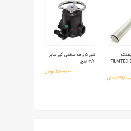
 فیلمتک
شیر 5 راهه سختی گیر سایز
FILMTEC BW30-
3/4 اینچ
جسکو
5,800,000 تومان
44,700,000 
39,1 تومان