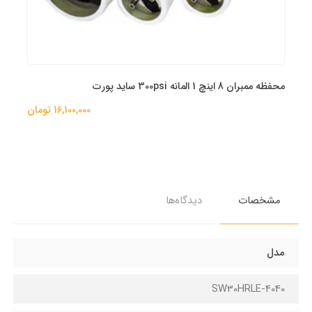
محفظه ممبران 8 اینچ 1 المانه 300psi ساید پورت
16,100,000 تومان
مشخصات
دیدگاه‌ها
مدل
SW30HRLE-4040