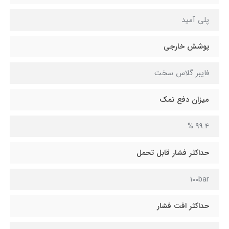
پلی آمید
پوشش خارجی
فایبر گلاس سخت
میزان دفع نمک
99.4 %
حداکثر فشار قابل تحمل
100bar
حداکثر افت فشار