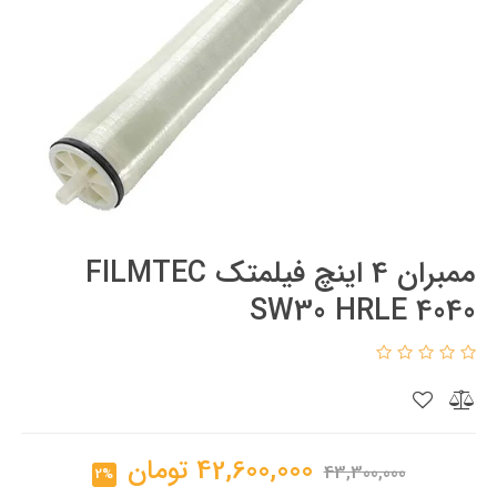
ممبران 4 اینچ فیلمتک FILMTEC
SW30 HRLE 4040
42,600,000
تومان
43,300,000
2%