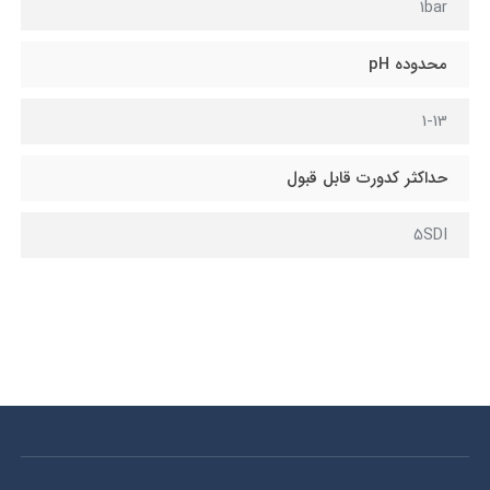
1bar
محدوده pH
1-13
حداکثر کدورت قابل قبول
5SDI