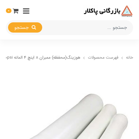
0
جستجو
خانه
فهرست محصولات
هوزینگ(محفظه) ممبران 8 اینچ 4 المانه 300psi ساید پورت