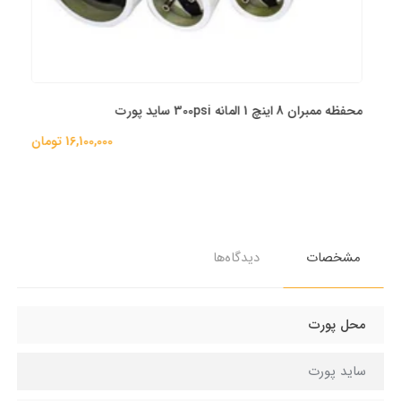
محفظه ممبران 8 اینچ 1 المانه 300psi ساید پورت
16,100,000 تومان
مشخصات
دیدگاه‌ها
محل پورت
ساید پورت