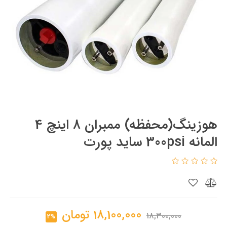
هوزینگ(محفظه) ممبران 8 اینچ 4
المانه 300psi ساید پورت
18,100,000
تومان
18,300,000
2%