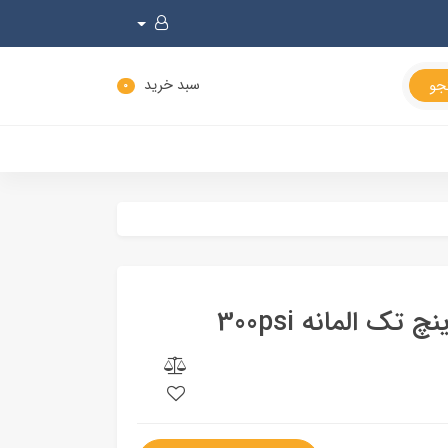
سبد خرید
0
هوزینگ(محفظه) ممبران 4 اینچ تک المانه 300psi