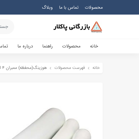
محصولات
تماس با ما
وبلاگ
خانه
محصولات
راهنما
درباره ما
تماس
خانه
فهرست محصولات
هوزینگ(محفظه) ممبران 4 اینچ تک المانه 300psi ساید پورت