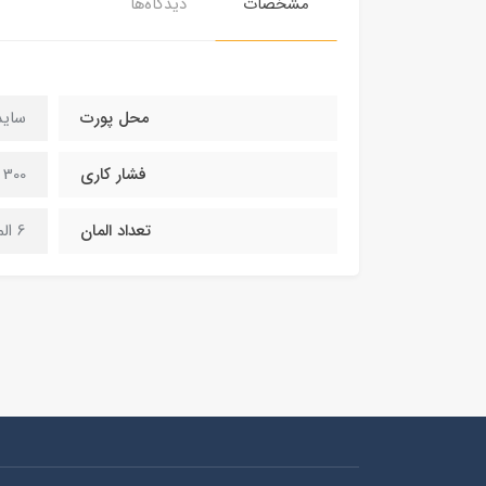
مشخصات
دیدگاه‌ها
محل پورت
ساید
فشار کاری
300 psi
تعداد المان
6 المانه