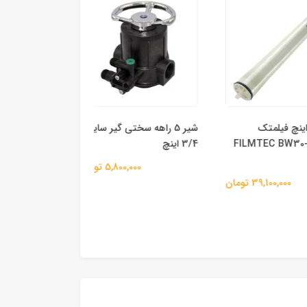
 فیلمتک
شیر 5 راهه سختی گیر سایز
FILMTEC BW30-
3/4 اینچ
جسکو
5,800,000 تومان
44,700,000 
39,1 تومان