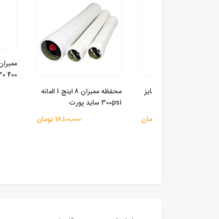
BW30 400
مخزن FRP (فایبرگلاس) سایز
محفظه ممبران 8 اینچ 1 المانه
00
300psi ساید پورت
82,200,000 تومان
16,100,000 تومان