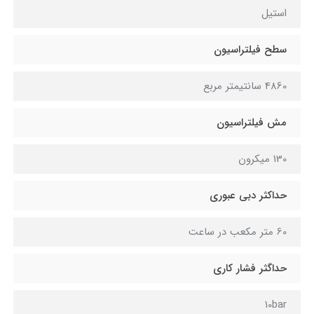
استیل
سطح فیلتراسیون
4860 سانتیمتر مربع
مش فیلتراسیون
130 میکرون
حداکثر دبی عبوری
60 متر مکعب در ساعت
حداگثر فشار کاری
10bar